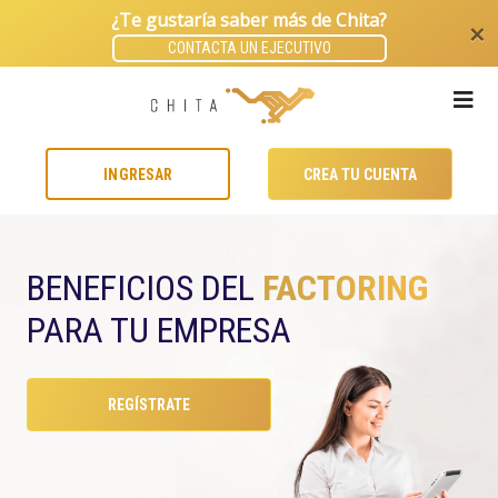
¿Te gustaría saber más de Chita?
×
CONTACTA UN EJECUTIVO
INGRESAR
CREA TU CUENTA
BENEFICIOS DEL
FACTORING
PARA TU EMPRESA
REGÍSTRATE